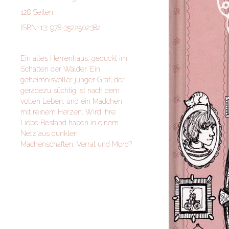
128 Seiten
ISBN-13: 978-3522502382
Ein altes Herrenhaus, geduckt im
Schatten der Wälder. Ein
geheimnisvoller junger Graf, der
geradezu süchtig ist nach dem
vollen Leben, und ein Mädchen
mit reinem Herzen. Wird ihre
Liebe Bestand haben in einem
Netz aus dunklen
Machenschaften, Verrat und Mord?