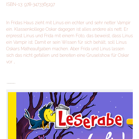
ISBN-13: 978-3473365197
In Fridas Haus zieht mit Linus ein echter und sehr netter Vampir
ein. Klassenkollege Oskar dagegen ist alles andere als nett. Er
erpresst Linus und Frida mit einem Foto, das beweist, dass Linus
ein Vampir ist. Damit er sein Wissen für sich behält, soll Linus
Oskars Matheaufgaben machen. Aber Frida und Linus lassen
sich das nicht gefallen und bereiten eine Gruselshow für Oskar
vor …